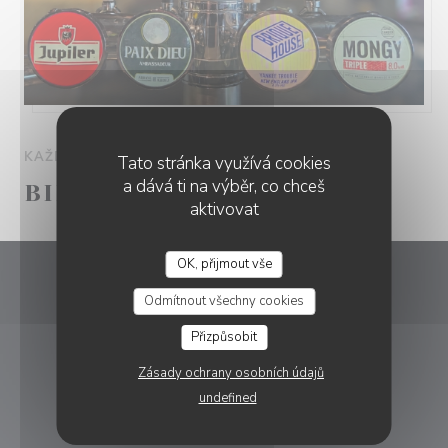
KAŽDÝ PONDĚLÍ OD 00H00 DO 00H00
Tato stránka využívá cookies
a dává ti na výběr, co chceš
BIÈRE DU MOMENT
aktivovat
OK, přijmout vše
FRIT'HOUSE
Frit'House
Odmítnout všechny cookies
Přizpůsobit
((otevře se v novém
2 Rue Jean Monnet 59170 Croix
03 20 73 85 38
Zásady ochrany osobních údajů
undefined
REZERVACE