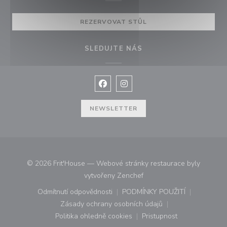
REZERVOVAT STŮL
SLEDUJTE NÁS
Facebook ((otevře se v novém okně
Instagram ((otevře se v nové
NEWSLETTER
© 2026 Frit'House — Webové stránky restaurace byly
((otevře se v novém okně))
vytvořeny
Zenchef
Odmítnutí odpovědnosti
PODMÍNKY POUŽITÍ
((otevře se v novém okně))
((otevře se v novém o
Zásady ochrany osobních údajů
((otevře se v novém okně))
Politika ohledně cookies
Pristupnost
((otevře se v novém okně))
((otevře se v novém o