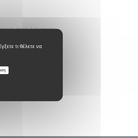
00H00 ΠΡΟΣ ΤΗΝ 00H00
 MOMENT
γξετε τι θέλετε να
υση