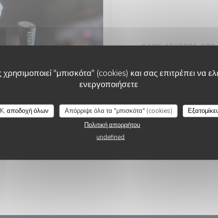
ΚΑΘΕ ΔΕΥΤΈΡΑ ΑΠΌ 
BIÈRE DU
 χρησιμοποιεί "μπισκότα" (cookies) και σας επιτρέπει να ελέ
ενεργοποιήσετε
FRIT'HOUSE
K, αποδοχή όλων
Απόρριψε όλα τα "μπισκότα" (cookies)
Εξατομίκε
Πολιτική απορρήτου
undefined