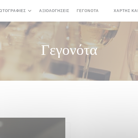
ΩΤΟΓΡΑΦΊΕΣ
ΑΞΙΟΛΟΓΉΣΕΙΣ
ΓΕΓΟΝΌΤΑ
ΧΆΡΤΗΣ ΚΑ
((ΑΝΟΊΓΕΙ ΣΕ 
Γεγονότα