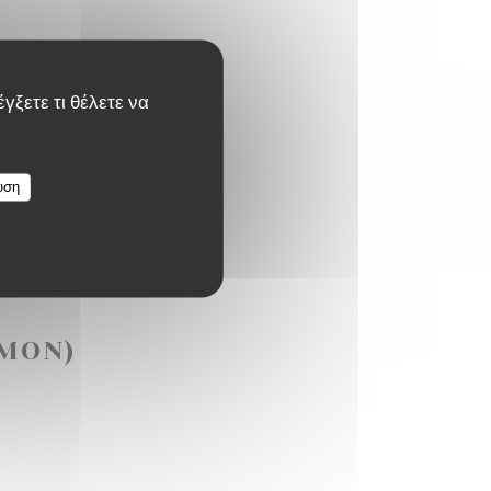
γξετε τι θέλετε να
υση
MON)