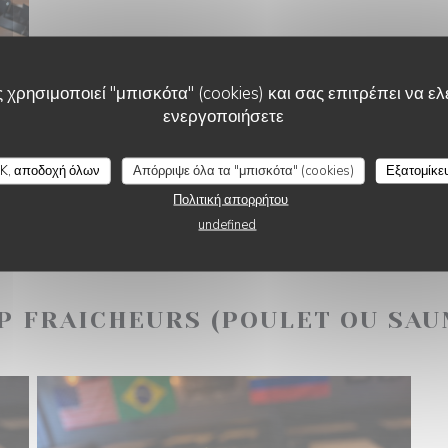
 χρησιμοποιεί "μπισκότα" (cookies) και σας επιτρέπει να ελέ
ενεργοποιήσετε
FRIT'HOUSE
K, αποδοχή όλων
Απόρριψε όλα τα "μπισκότα" (cookies)
Εξατομίκε
Πολιτική απορρήτου
undefined
P FRAICHEURS (POULET OU SAU