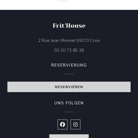
Frit'House
((öffnet ein neues F
2 Rue Jean Monnet 59170 Croix
03 20 73 85 38
RESERVIERUNG
RESERVIEREN
UNS FOLGEN
Facebook ((öffnet ein neues Fenste
Instagram ((öffnet ein neues 