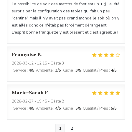
La possibilité de voir des matchs de foot est un + ;) J'ai été
surpris par la configuration des tables qui fait un peu
"cantine" mais il n'y avait pas grand monde le soir où on y
est allés donc ce n'était pas forcément dérangeant.
L'esprit bonne franquette y est présent et c'est agréable !
Françoise
B
2026-03-12
- 12:15 - Gäste 3
Service
:
4
/5
Ambiente
:
3
/5
Küche
:
3
/5
Qualität / Preis
:
4
/5
Marie-Sarah
F
2026-02-27
- 19:45 - Gäste 8
Service
:
4
/5
Ambiente
:
4
/5
Küche
:
5
/5
Qualität / Preis
:
5
/5
1
2