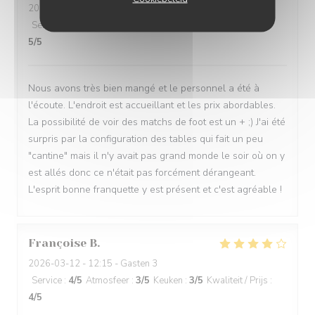
2026-03-11
- 19:45 - Gasten 2
Service
:
4
/5
Atmosfeer
:
4
/5
Keuken
:
5
/5
Kwaliteit / Prijs
:
5
/5
Nous avons très bien mangé et le personnel a été à
l'écoute. L'endroit est accueillant et les prix abordables.
La possibilité de voir des matchs de foot est un + ;) J'ai été
surpris par la configuration des tables qui fait un peu
"cantine" mais il n'y avait pas grand monde le soir où on y
est allés donc ce n'était pas forcément dérangeant.
L'esprit bonne franquette y est présent et c'est agréable !
Françoise
B
2026-03-12
- 12:15 - Gasten 3
Service
:
4
/5
Atmosfeer
:
3
/5
Keuken
:
3
/5
Kwaliteit / Prijs
:
4
/5