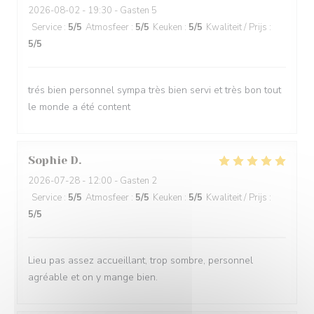
2026-08-02
- 19:30 - Gasten 5
Service
:
5
/5
Atmosfeer
:
5
/5
Keuken
:
5
/5
Kwaliteit / Prijs
:
5
/5
trés bien personnel sympa très bien servi et très bon tout
le monde a été content
Sophie
D
2026-07-28
- 12:00 - Gasten 2
Service
:
5
/5
Atmosfeer
:
5
/5
Keuken
:
5
/5
Kwaliteit / Prijs
:
5
/5
Lieu pas assez accueillant, trop sombre, personnel
agréable et on y mange bien.