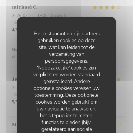
michael
C
2026-07-24
- 19:00 - Gasten 9
Service
:
4
/5
Atmosfeer
:
4
/5
Keuken
:
5
/5
Kwaliteit / Prijs
:
4
/5
Het restaurant en zijn partners
gebruiken cookies op deze
site, wat kan leiden tot de
Nous avons passé un agréable moment et la nourriture
verzameling van
était très bonne !
persoonsgegevens.
'Noodzakelijke' cookies zijn
verplicht en worden standaard
Jean Philippe
W
geïnstalleerd. Andere
optionele cookies vereisen uw
2026-07-14
- 19:30 - Gasten 5
toestemming. Deze optionele
Service
:
5
/5
Atmosfeer
:
5
/5
Keuken
:
5
/5
Kwaliteit / Prijs
:
cookies worden gebruikt om
5
/5
uw navigatie te analyseren,
het sitepubliek te meten,
functies te bieden (bijv.
Martine
V
gerelateerd aan sociale