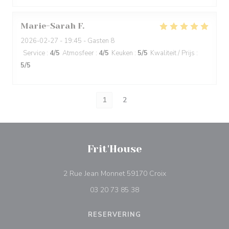
Marie-Sarah
F
2026-02-27
- 19:45 - Gasten 8
Service
:
4
/5
Atmosfeer
:
4
/5
Keuken
:
5
/5
Kwaliteit / Prijs
:
5
/5
1
2
Frit'House
((opent in een nieu
2 Rue Jean Monnet 59170 Croix
03 20 73 85 38
RESERVERING