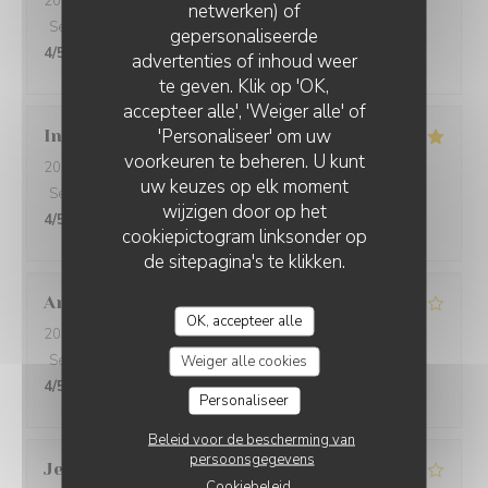
2026-07-01
- 12:30 - Gasten 3
netwerken) of
Service
:
4
/5
Atmosfeer
:
4
/5
Keuken
:
4
/5
Kwaliteit / Prijs
:
gepersonaliseerde
4
/5
FRIT'HOUSE
advertenties of inhoud weer
te geven. Klik op 'OK,
accepteer alle', 'Weiger alle' of
'Personaliseer' om uw
Ingrid
B
voorkeuren te beheren. U kunt
2026-05-08
- 20:00 - Gasten 4
uw keuzes op elk moment
Service
:
4
/5
Atmosfeer
:
4
/5
Keuken
:
4
/5
Kwaliteit / Prijs
:
wijzigen door op het
4
/5
cookiepictogram linksonder op
de sitepagina's te klikken.
Anais
G
OK, accepteer alle
2026-05-06
- 12:45 - Gasten 5
Service
:
3
/5
Atmosfeer
:
3
/5
Keuken
:
3
/5
Kwaliteit / Prijs
:
Weiger alle cookies
4
/5
Personaliseer
Beleid voor de bescherming van
persoonsgegevens
Jeremy
D
Cookiebeleid