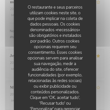
michael
C
O restaurante e seus parceiros
2026-07-24
- 19:00 - guests 9
utilizam cookies neste site, o
service
:
4
/5
ambience
:
4
/5
menu
:
5
/5
quality_price
:
4
/5
que pode implicar na coleta de
dados pessoais. Os cookies
denominados «necessários»
Nous avons passé un agréable moment et la nourriture
são obrigatórios e instalados
était très bonne !
por padrão. Outros cookies
opcionais requerem seu
consentimento. Esses cookies
Jean Philippe
W
opcionais servem para analisar
2026-07-14
- 19:30 - guests 5
sua navegação, medir a
service
:
5
/5
ambience
audiência do site, oferecer
:
5
/5
menu
:
5
/5
quality_price
:
5
/5
funcionalidades (por exemplo,
relacionadas às redes sociais)
ou exibir publicidade ou
Martine
V
conteúdos personalizados.
2026-07-01
- 12:30 - guests 3
FRIT'HOUSE
Clique em 'OK, aceitar tudo',
service
:
4
/5
ambience
:
4
/5
menu
:
4
/5
quality_price
:
4
/5
'Recusar tudo' ou
'Personalizar' para gerenciar