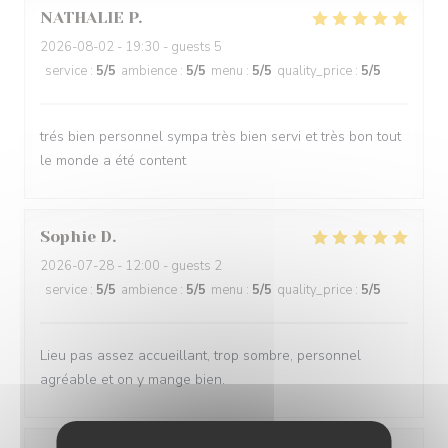
NATHALIE
P
2026-08-02
- 19:30 - guests 5
service
:
5
/5
ambience
:
5
/5
menu
:
5
/5
quality_price
:
5
/5
trés bien personnel sympa très bien servi et très bon tout
le monde a été content
Sophie
D
2026-07-28
- 12:00 - guests 2
service
:
5
/5
ambience
:
5
/5
menu
:
5
/5
quality_price
:
5
/5
Lieu pas assez accueillant, trop sombre, personnel
agréable et on y mange bien.