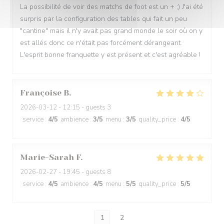
La possibilité de voir des matchs de foot est un + ;) J'ai été
surpris par la configuration des tables qui fait un peu
"cantine" mais il n'y avait pas grand monde le soir où on y
est allés donc ce n'était pas forcément dérangeant.
L'esprit bonne franquette y est présent et c'est agréable !
Françoise
B
2026-03-12
- 12:15 - guests 3
service
:
4
/5
ambience
:
3
/5
menu
:
3
/5
quality_price
:
4
/5
Marie-Sarah
F
2026-02-27
- 19:45 - guests 8
service
:
4
/5
ambience
:
4
/5
menu
:
5
/5
quality_price
:
5
/5
1
2