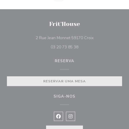
Frit'House
((abre numa nova ja
2 Rue Jean Monnet 59170 Croix
03 20 73 85 38
RESERVA
RESERVAR UMA MESA
SIGA-NOS
Facebook ((abre numa nova janela))
Instagram ((abre numa nova ja