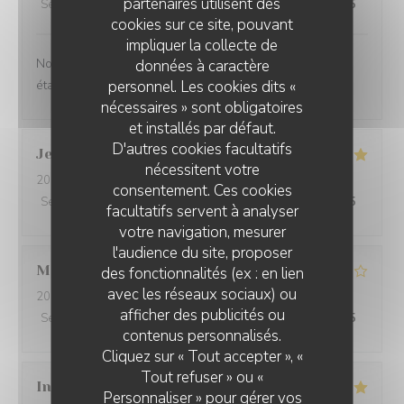
partenaires utilisent des
Service
:
4
/5
Ambiance
:
4
/5
Cuisine
:
5
/5
Qualité / Prix
:
4
/5
cookies sur ce site, pouvant
impliquer la collecte de
Nous avons passé un agréable moment et la nourriture
données à caractère
personnel. Les cookies dits «
était très bonne !
nécessaires » sont obligatoires
et installés par défaut.
D'autres cookies facultatifs
Jean Philippe
W
nécessitent votre
2026-07-14
- 19:30 - Couverts 5
consentement. Ces cookies
Service
:
5
/5
Ambiance
:
5
/5
Cuisine
:
5
/5
Qualité / Prix
:
5
/5
facultatifs servent à analyser
votre navigation, mesurer
l'audience du site, proposer
Martine
V
des fonctionnalités (ex : en lien
avec les réseaux sociaux) ou
2026-07-01
- 12:30 - Couverts 3
afficher des publicités ou
Service
:
4
/5
Ambiance
:
4
/5
Cuisine
:
4
/5
Qualité / Prix
:
4
/5
FRIT'HOUSE
contenus personnalisés.
Cliquez sur « Tout accepter », «
Tout refuser » ou «
Ingrid
B
Personnaliser » pour gérer vos