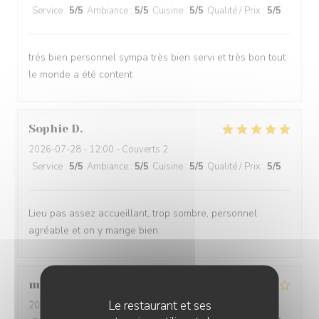
Service
:
5
/5
Ambiance
:
5
/5
Cuisine
:
5
/5
Qualité / Prix
:
5
/5
trés bien personnel sympa très bien servi et très bon tout
le monde a été content
Sophie
D
2026-07-28
- 12:00 - Couverts 2
Service
:
5
/5
Ambiance
:
5
/5
Cuisine
:
5
/5
Qualité / Prix
:
5
/5
Lieu pas assez accueillant, trop sombre, personnel
agréable et on y mange bien.
michael
C
Le restaurant et ses
2026-07-24
- 19:00 - Couverts 9