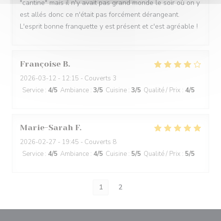
"cantine" mais il n'y avait pas grand monde le soir où on y
est allés donc ce n'était pas forcément dérangeant.
L'esprit bonne franquette y est présent et c'est agréable !
Françoise
B
2026-03-12
- 12:15 - Couverts 3
Service
:
4
/5
Ambiance
:
3
/5
Cuisine
:
3
/5
Qualité / Prix
:
4
/5
Marie-Sarah
F
2026-02-27
- 19:45 - Couverts 8
Service
:
4
/5
Ambiance
:
4
/5
Cuisine
:
5
/5
Qualité / Prix
:
5
/5
1
2