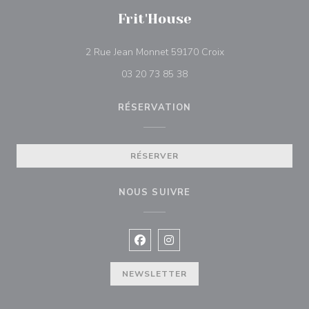
Frit'House
((ouvre une nouvell
2 Rue Jean Monnet 59170 Croix
03 20 73 85 38
RÉSERVATION
RÉSERVER
NOUS SUIVRE
Facebook ((ouvre une nouvelle fenê
Instagram ((ouvre une nouvell
NEWSLETTER