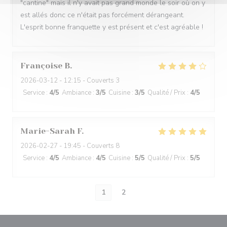
"cantine" mais il n'y avait pas grand monde le soir où on y
est allés donc ce n'était pas forcément dérangeant.
L'esprit bonne franquette y est présent et c'est agréable !
Françoise
B
2026-03-12
- 12:15 - Couverts 3
Service
:
4
/5
Ambiance
:
3
/5
Cuisine
:
3
/5
Qualité / Prix
:
4
/5
Marie-Sarah
F
2026-02-27
- 19:45 - Couverts 8
Service
:
4
/5
Ambiance
:
4
/5
Cuisine
:
5
/5
Qualité / Prix
:
5
/5
1
2