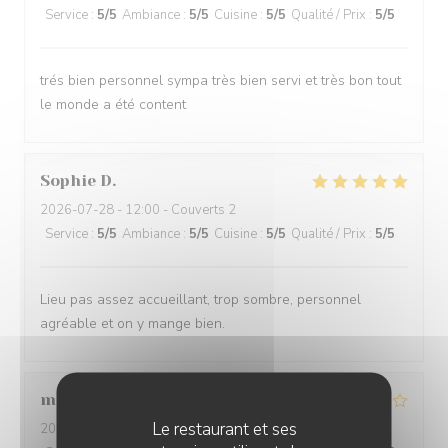
Service
:
5
/5
Ambiance
:
5
/5
Cuisine
:
5
/5
Qualité / Prix
:
5
/5
trés bien personnel sympa très bien servi et très bon tout
le monde a été content
Sophie
D
2026-07-28
- 12:00 - Couverts 2
Service
:
5
/5
Ambiance
:
5
/5
Cuisine
:
5
/5
Qualité / Prix
:
5
/5
Lieu pas assez accueillant, trop sombre, personnel
agréable et on y mange bien.
michael
C
Le restaurant et ses
2026-07-24
- 19:00 - Couverts 9