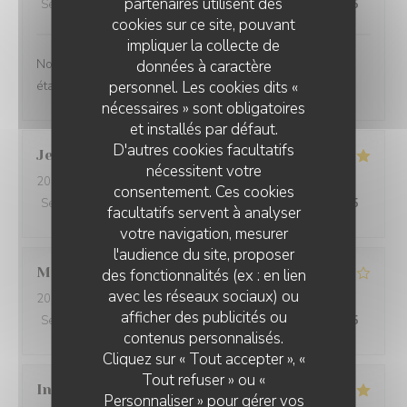
partenaires utilisent des
Service
:
4
/5
Ambiance
:
4
/5
Cuisine
:
5
/5
Qualité / Prix
:
4
/5
cookies sur ce site, pouvant
impliquer la collecte de
Nous avons passé un agréable moment et la nourriture
données à caractère
personnel. Les cookies dits «
était très bonne !
nécessaires » sont obligatoires
et installés par défaut.
D'autres cookies facultatifs
Jean Philippe
W
nécessitent votre
2026-07-14
- 19:30 - Couverts 5
consentement. Ces cookies
Service
:
5
/5
Ambiance
:
5
/5
Cuisine
:
5
/5
Qualité / Prix
:
5
/5
facultatifs servent à analyser
votre navigation, mesurer
l'audience du site, proposer
Martine
V
des fonctionnalités (ex : en lien
avec les réseaux sociaux) ou
2026-07-01
- 12:30 - Couverts 3
afficher des publicités ou
Service
:
4
/5
Ambiance
:
4
/5
Cuisine
:
4
/5
Qualité / Prix
:
4
/5
FRIT'HOUSE
contenus personnalisés.
Cliquez sur « Tout accepter », «
Tout refuser » ou «
Ingrid
B
Personnaliser » pour gérer vos