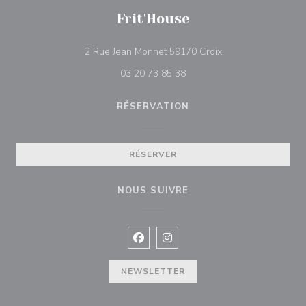
Frit'House
((ouvre une nouvell
2 Rue Jean Monnet 59170 Croix
03 20 73 85 38
RÉSERVATION
RÉSERVER
NOUS SUIVRE
Facebook ((ouvre une nouvelle fenê
Instagram ((ouvre une nouvell
NEWSLETTER